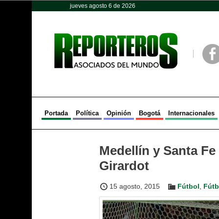
jueves agosto 6 de 2026
Opinión
Política
Deportes
Face
Portada
Política
Opinión
Bogotá
Internacionales
Medellín y Santa Fe 
Girardot
15 agosto, 2015
Fútbol
,
Fútb