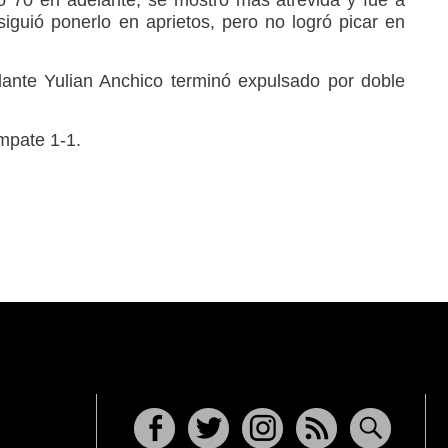
o 70 en adelante, se mostró más atrevida y fue a
nsiguió ponerlo en aprietos, pero no logró picar en
olante Yulian Anchico terminó expulsado por doble
empate 1-1.