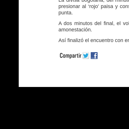
La divisa bogotana, del minut
presionar al ‘rojo’ paisa y co
punta.
A dos minutos del final, el v
amonestación.
Así finalizó el encuentro con 