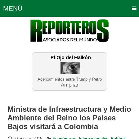
MENÚ
Portada
Política
Opinión
Bogotá
Internacionales
Planeta Tierra
Deportes
Económicas
Regiones
Judiciales
Tecnología
Salud
Turismo
Educación
Neira
Acercamientos entre Trump y Petro
Ampliar
Ministra de Infraestructura y Medio
Ambiente del Reino los Países
Bajos visitará a Colombia
30 agosto, 2015
Económicas
,
Internacionales
,
Política