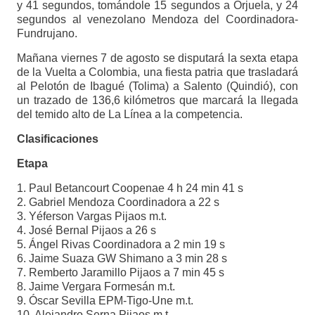
y 41 segundos, tomándole 15 segundos a Orjuela, y 24
segundos al venezolano Mendoza del Coordinadora-
Fundrujano.
Mañana viernes 7 de agosto se disputará la sexta etapa
de la Vuelta a Colombia, una fiesta patria que trasladará
al Pelotón de Ibagué (Tolima) a Salento (Quindió), con
un trazado de 136,6 kilómetros que marcará la llegada
del temido alto de La Línea a la competencia.
Clasificaciones
Etapa
1. Paul Betancourt Coopenae 4 h 24 min 41 s
2. Gabriel Mendoza Coordinadora a 22 s
3. Yéferson Vargas Pijaos m.t.
4. José Bernal Pijaos a 26 s
5. Ángel Rivas Coordinadora a 2 min 19 s
6. Jaime Suaza GW Shimano a 3 min 28 s
7. Remberto Jaramillo Pijaos a 7 min 45 s
8. Jaime Vergara Formesán m.t.
9. Óscar Sevilla EPM-Tigo-Une m.t.
10. Alejandro Serna Pijaos m.t.