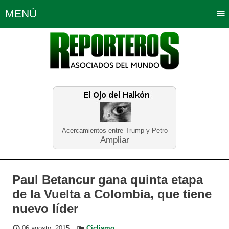
MENÚ
Portada
Política
Opinión
Bogotá
Internacionales
Planeta Tierra
Deportes
Económicas
Regiones
Judiciales
Tecnología
Salud
Turismo
Educación
Neira
Acercamientos entre Trump y Petro
Ampliar
Paul Betancur gana quinta etapa
de la Vuelta a Colombia, que tiene
nuevo líder
06 agosto, 2015
Ciclismo