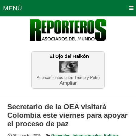
MENÚ
Portada
Política
Opinión
Bogotá
Internacionales
Planeta Tierra
Deportes
Económicas
Regiones
Judiciales
Tecnología
Salud
Turismo
Educación
Neira
Acercamientos entre Trump y Petro
Ampliar
Secretario de la OEA visitará
Colombia este viernes para apoyar
el proceso de paz
20 agosto, 2015
Generales
,
Internacionales
,
Política