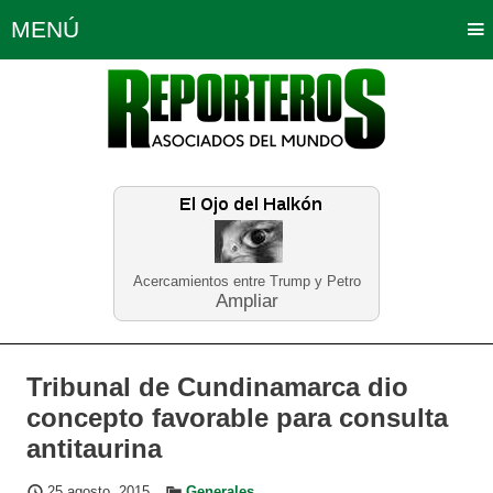
MENÚ
Portada
Política
Opinión
Bogotá
Internacionales
Planeta Tierra
Deportes
Económicas
Regiones
Judiciales
Tecnología
Salud
Turismo
Educación
Neira
Acercamientos entre Trump y Petro
Ampliar
Tribunal de Cundinamarca dio
concepto favorable para consulta
antitaurina
25 agosto, 2015
Generales