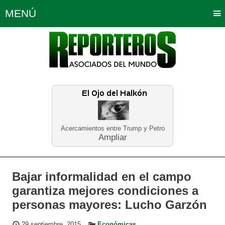
MENÚ
Portada
Política
Opinión
Bogotá
Internacionales
Planeta Tierra
Deportes
Económicas
Regiones
Judiciales
Tecnología
Salud
Turismo
Educación
Neira
Acercamientos entre Trump y Petro
Ampliar
Bajar informalidad en el campo
garantiza mejores condiciones a
personas mayores: Lucho Garzón
29 septiembre, 2015
Económicas