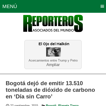
MENÚ
Portada
Política
Opinión
Bogotá
Internacionales
Planeta Tierra
Deportes
Económicas
Regiones
Judiciales
Tecnología
Salud
Turismo
Educación
Neira
Acercamientos entre Trump y Petro
Ampliar
Bogotá dejó de emitir 13.510
toneladas de dióxido de carbono
en ‘Día sin Carro’
22 septiembre, 2015
Bogotá
,
Planeta Tierra