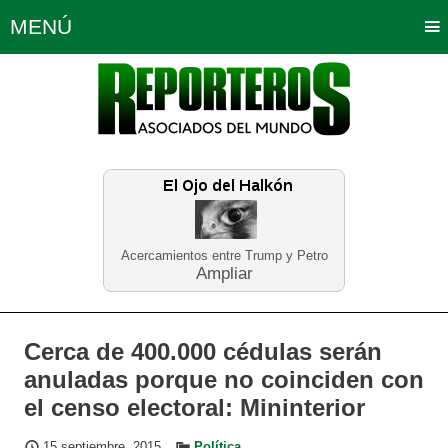
MENÚ
Portada
Política
Opinión
Bogotá
Internacionales
Planeta Tierra
Deportes
Económicas
Regiones
Judiciales
Tecnología
Salud
Turismo
Educación
Neira
Acercamientos entre Trump y Petro
Ampliar
Cerca de 400.000 cédulas serán
anuladas porque no coinciden con
el censo electoral: Mininterior
15 septiembre, 2015
Política