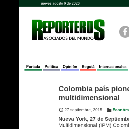
jueves agosto 6 de 2026
Opinión
Política
Deportes
Face
Portada
Política
Opinión
Bogotá
Internacionales
Colombia país pion
multidimensional
27 septiembre, 2015
Económ
Nueva York, 27 de Septie
Multidimensional (IPM) Colombi