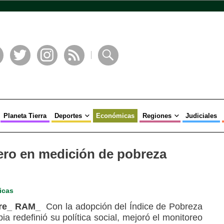
book
Twitter
Instagram
RSS
Buscar
Planeta Tierra
Deportes
Económicas
Regiones
Judiciales
ero en medición de pobreza
icas
mbre_ RAM_
Con la adopción del Índice de Pobreza
a redefinió su política social, mejoró el monitoreo