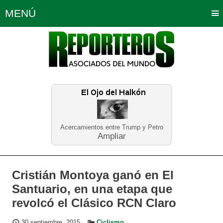
MENÚ
Portada
Política
Opinión
Bogotá
Internacionales
Planeta Tierra
Deportes
Económicas
Regiones
Judiciales
Tecnología
Salud
Turismo
Educación
Neira
Acercamientos entre Trump y Petro
Ampliar
Cristián Montoya ganó en El
Santuario, en una etapa que
revolcó el Clásico RCN Claro
30 septiembre, 2015
Ciclismo