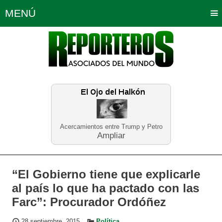
MENÚ
Portada
Política
Opinión
Bogotá
Internacionales
Planeta Tierra
Deportes
Económicas
Regiones
Judiciales
Tecnología
Salud
Turismo
Educación
Neira
Acercamientos entre Trump y Petro
Ampliar
“El Gobierno tiene que explicarle
al país lo que ha pactado con las
Farc”: Procurador Ordóñez
28 septiembre, 2015
Política