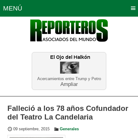
MENÚ
Portada
Política
Opinión
Bogotá
Internacionales
Planeta Tierra
Deportes
Económicas
Regiones
Judiciales
Tecnología
Salud
Turismo
Educación
Neira
Acercamientos entre Trump y Petro
Ampliar
Falleció a los 78 años Cofundador
del Teatro La Candelaria
09 septiembre, 2015
Generales