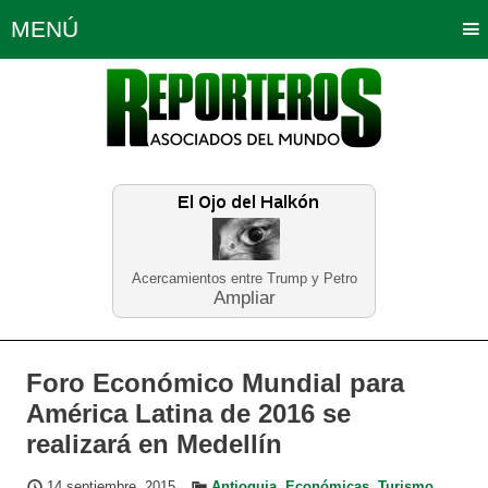
MENÚ
Portada
Política
Opinión
Bogotá
Internacionales
Planeta Tierra
Deportes
Económicas
Regiones
Judiciales
Tecnología
Salud
Turismo
Educación
Neira
Acercamientos entre Trump y Petro
Ampliar
Foro Económico Mundial para
América Latina de 2016 se
realizará en Medellín
14 septiembre, 2015
Antioquia
,
Económicas
,
Turismo