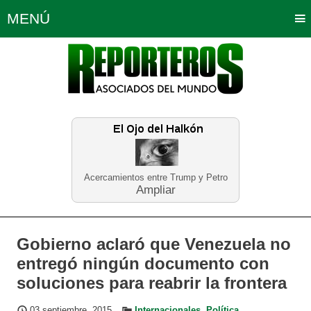
MENÚ
Portada
Política
Opinión
Bogotá
Internacionales
Planeta Tierra
Deportes
Económicas
Regiones
Judiciales
Tecnología
Salud
Turismo
Educación
Neira
Acercamientos entre Trump y Petro
Ampliar
Gobierno aclaró que Venezuela no
entregó ningún documento con
soluciones para reabrir la frontera
03 septiembre, 2015
Internacionales
,
Política