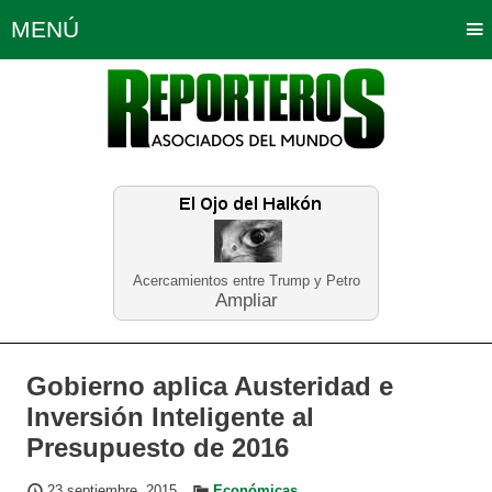
MENÚ
Portada
Política
Opinión
Bogotá
Internacionales
Planeta Tierra
Deportes
Económicas
Regiones
Judiciales
Tecnología
Salud
Turismo
Educación
Neira
Acercamientos entre Trump y Petro
Ampliar
Gobierno aplica Austeridad e
Inversión Inteligente al
Presupuesto de 2016
23 septiembre, 2015
Económicas