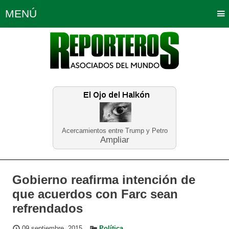
MENÚ
Portada
Política
Opinión
Bogotá
Internacionales
Planeta Tierra
Deportes
Económicas
Regiones
Judiciales
Tecnología
Salud
Turismo
Educación
Neira
Acercamientos entre Trump y Petro
Ampliar
Gobierno reafirma intención de
que acuerdos con Farc sean
refrendados
09 septiembre, 2015
Política