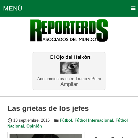
MENÚ
Portada
Política
Opinión
Bogotá
Internacionales
Planeta Tierra
Deportes
Económicas
Regiones
Judiciales
Tecnología
Salud
Turismo
Educación
Neira
Acercamientos entre Trump y Petro
Ampliar
Las grietas de los jefes
13 septiembre, 2015
Fútbol
,
Fútbol Internacional
,
Fútbol
Nacional
,
Opinión