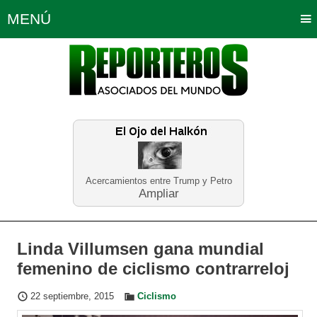
MENÚ
Portada
Política
Opinión
Bogotá
Internacionales
Planeta Tierra
Deportes
Económicas
Regiones
Judiciales
Tecnología
Salud
Turismo
Educación
Neira
Acercamientos entre Trump y Petro
Ampliar
Linda Villumsen gana mundial
femenino de ciclismo contrarreloj
22 septiembre, 2015
Ciclismo