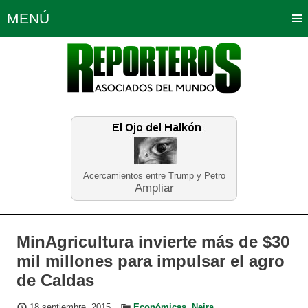
MENÚ
Portada
Política
Opinión
Bogotá
Internacionales
Planeta Tierra
Deportes
Económicas
Regiones
Judiciales
Tecnología
Salud
Turismo
Educación
Neira
Acercamientos entre Trump y Petro
Ampliar
MinAgricultura invierte más de $30
mil millones para impulsar el agro
de Caldas
18 septiembre, 2015
Económicas
,
Neira