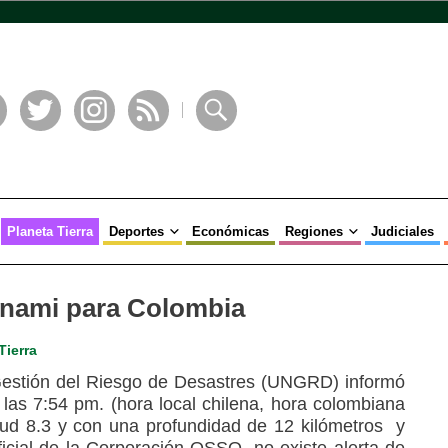
book
Twitter
Instagram
RSS
Buscar
Planeta Tierra
Deportes
Económicas
Regiones
Judiciales
unami para Colombia
Tierra
Gestión del Riesgo de Desastres (UNGRD) informó
 las 7:54 pm. (hora local chilena, hora colombiana
tud 8.3 y con una profundidad de 12 kilómetros y