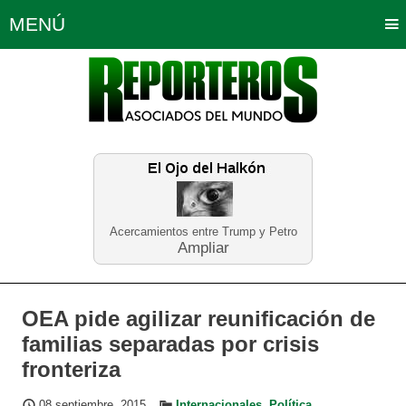
MENÚ
Portada
Política
Opinión
Bogotá
Internacionales
Planeta Tierra
Deportes
Económicas
Regiones
Judiciales
Tecnología
Salud
Turismo
Educación
Neira
Acercamientos entre Trump y Petro
Ampliar
OEA pide agilizar reunificación de
familias separadas por crisis
fronteriza
08 septiembre, 2015
Internacionales
,
Política