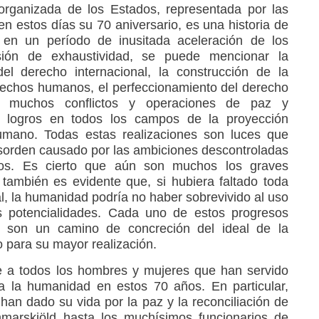
organizada de los Estados, representada por las
n estos días su 70 aniversario, es una historia de
 en un período de inusitada aceleración de los
nsión de exhaustividad, se puede mencionar la
del derecho internacional, la construcción de la
rechos humanos, el perfeccionamiento del derecho
de muchos conflictos y operaciones de paz y
ros logros en todos los campos de la proyección
humano. Todas estas realizaciones son luces que
esorden causado por las ambiciones descontroladas
vos. Es cierto que aún son muchos los graves
también es evidente que, si hubiera faltado toda
al, la humanidad podría no haber sobrevivido al uso
s potencialidades. Cada uno de estos progresos
cos son un camino de concreción del ideal de la
 para su mayor realización.
 a todos los hombres y mujeres que han servido
da la humanidad en estos 70 años. En particular,
han dado su vida por la paz y la reconciliación de
arskjöld hasta los muchísimos funcionarios de