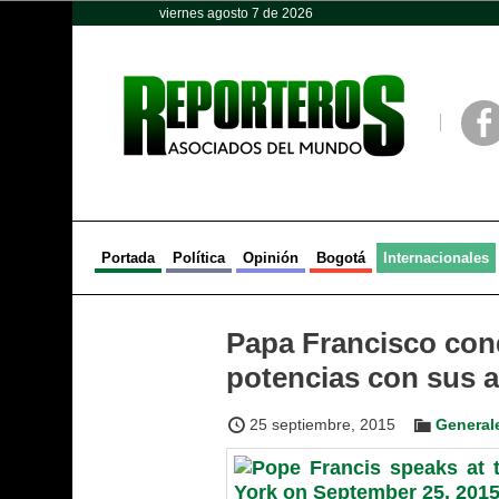
viernes agosto 7 de 2026
Opinión
Política
Deportes
Face
Portada
Política
Opinión
Bogotá
Internacionales
Papa Francisco con
potencias con sus a
25 septiembre, 2015
General