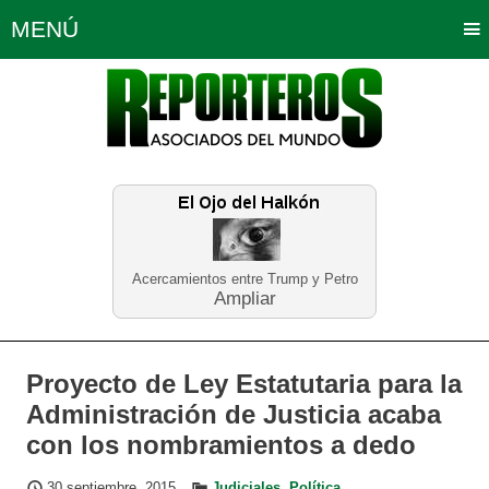
MENÚ
Portada
Política
Opinión
Bogotá
Internacionales
Planeta Tierra
Deportes
Económicas
Regiones
Judiciales
Tecnología
Salud
Turismo
Educación
Neira
Acercamientos entre Trump y Petro
Ampliar
Proyecto de Ley Estatutaria para la
Administración de Justicia acaba
con los nombramientos a dedo
30 septiembre, 2015
Judiciales
,
Política