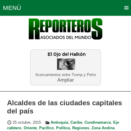
MENÚ
Portada
Política
Opinión
Bogotá
Internacionales
Planeta Tierra
Deportes
Económicas
Regiones
Judiciales
Tecnología
Salud
Turismo
Educación
Neira
Acercamientos entre Trump y Petro
Ampliar
Alcaldes de las ciudades capitales
del país
25 octubre, 2015
Antioquia
,
Caribe
,
Cundinamarca
,
Eje
cafetero
,
Oriente
,
Pacífico
,
Política
,
Regiones
,
Zona Andina