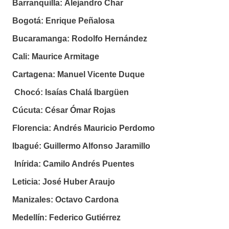
Barranquilla:
Alejandro Char
Bogotá:
Enrique Peñalosa
Bucaramanga:
Rodolfo Hernández
Cali:
Maurice Armitage
Cartagena:
Manuel Vicente Duque
Chocó:
Isaías Chalá Ibargüen
Cúcuta:
César Ómar Rojas
Florencia:
Andrés Mauricio Perdomo
Ibagué:
Guillermo Alfonso Jaramillo
Inírida:
Camilo Andrés Puentes
Leticia:
José Huber Araujo
Manizales:
Octavo Cardona
Medellín:
Federico Gutiérrez