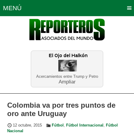
MENÚ
Portada
Política
Opinión
Bogotá
Internacionales
Planeta Tierra
Deportes
Económicas
Regiones
Judiciales
Tecnología
Salud
Turismo
Educación
Neira
Acercamientos entre Trump y Petro
Ampliar
Colombia va por tres puntos de
oro ante Uruguay
12 octubre, 2015
Fútbol
,
Fútbol Internacional
,
Fútbol
Nacional