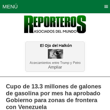
MENÚ
Portada
Política
Opinión
Bogotá
Internacionales
Planeta Tierra
Deportes
Económicas
Regiones
Judiciales
Tecnología
Salud
Turismo
Educación
Neira
Acercamientos entre Trump y Petro
Ampliar
Cupo de 13.3 millones de galones
de gasolina por mes ha aprobado
Gobierno para zonas de frontera
con Venezuela