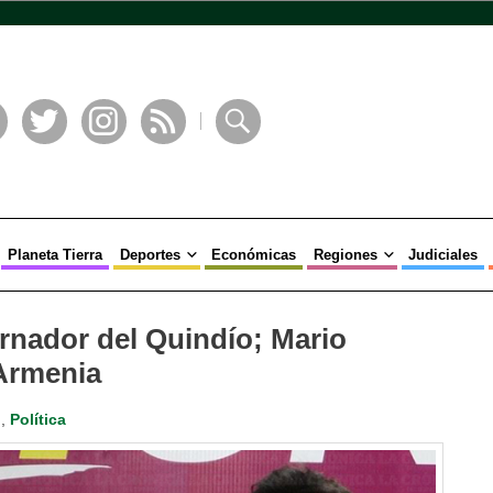
book
Twitter
Instagram
RSS
Buscar
Planeta Tierra
Deportes
Económicas
Regiones
Judiciales
rnador del Quindío; Mario
 Armenia
o
,
Política