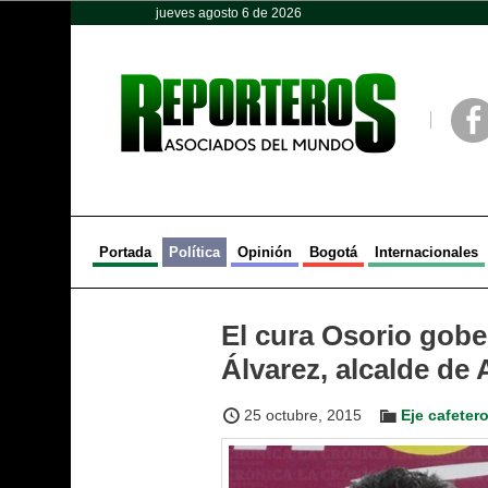
jueves agosto 6 de 2026
Opinión
Política
Deportes
Face
Portada
Política
Opinión
Bogotá
Internacionales
El cura Osorio gobe
Álvarez, alcalde de
25 octubre, 2015
Eje cafeter