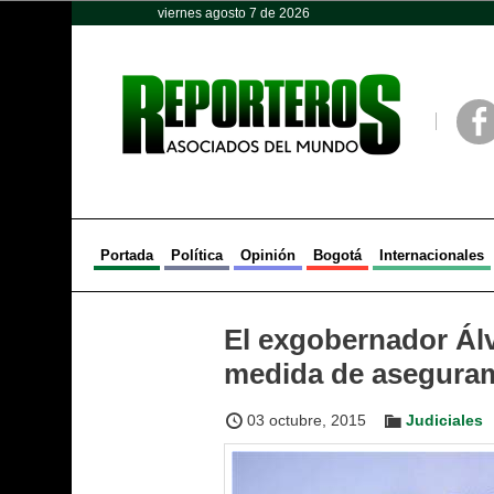
viernes agosto 7 de 2026
Opinión
Política
Deportes
Face
Portada
Política
Opinión
Bogotá
Internacionales
El exgobernador Ál
medida de aseguram
03 octubre, 2015
Judiciales