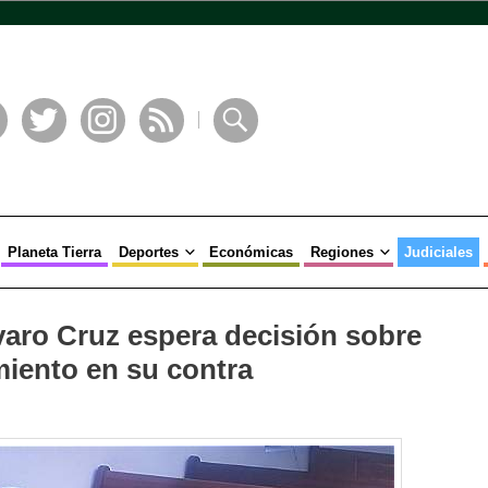
book
Twitter
Instagram
RSS
Buscar
Planeta Tierra
Deportes
Económicas
Regiones
Judiciales
varo Cruz espera decisión sobre
iento en su contra