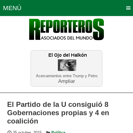
MENÚ
Portada
Política
Opinión
Bogotá
Internacionales
Planeta Tierra
Deportes
Económicas
Regiones
Judiciales
Tecnología
Salud
Turismo
Educación
Neira
Acercamientos entre Trump y Petro
Ampliar
El Partido de la U consiguió 8
Gobernaciones propias y 4 en
coalición
25 octubre, 2015
Política