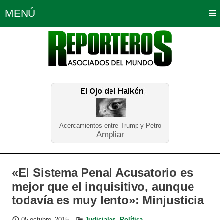
MENÚ
Portada
Política
Opinión
Bogotá
Internacionales
Planeta Tierra
Deportes
Económicas
Regiones
Judiciales
Tecnología
Salud
Turismo
Educación
Neira
Acercamientos entre Trump y Petro
Ampliar
«El Sistema Penal Acusatorio es
mejor que el inquisitivo, aunque
todavía es muy lento»: Minjusticia
05 octubre, 2015
Judiciales
,
Política