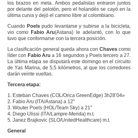
los brazos en meta. Ambos pedalistas entraron juntos
por delante del pelotón, pero el holandés se cayó en la
última curva y dejó el camino libre al colombiano.
Cuando
Poels
pudo levantarse y subirse a la bicicleta,
vio como
Fabio Aru
(Astana) le adelantó, con lo que
tuvo que conformarse con la tercera posición.
La clasificación general queda ahora con
Chaves
como
líder con
Fabio Aru
a 16 segundos y Poels tercero a 27.
La última etapa se disputará este domingo en el circuito
de Yas Marina, de 5,5 kilómetros, al que los corredores
darán veinte vueltas.
Tercera etapa:
1. Esteban Chaves (COL/Orica GreenEdge) 3h28’04»
2. Fabio Aru (ITA/Astana) a 12″
3. Wouter Poels (HOL/Team Sky) a 21″
4. Diego Ulissi (ITA/Lampre-Merida) m.t.
5. Janez Brajkovic (SLO/UnitedHealthcare) m.t.
General