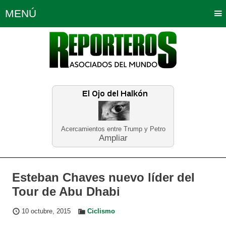
MENÚ
Portada
Política
Opinión
Bogotá
Internacionales
Planeta Tierra
Deportes
Económicas
Regiones
Judiciales
Tecnología
Salud
Turismo
Educación
Neira
Acercamientos entre Trump y Petro
Ampliar
Esteban Chaves nuevo líder del
Tour de Abu Dhabi
10 octubre, 2015
Ciclismo