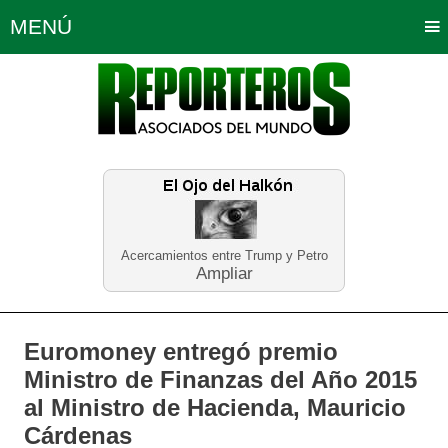
MENÚ
Portada
Política
Opinión
Bogotá
Internacionales
Planeta Tierra
Deportes
Económicas
Regiones
Judiciales
Tecnología
Salud
Turismo
Educación
Neira
Acercamientos entre Trump y Petro
Ampliar
Euromoney entregó premio
Ministro de Finanzas del Año 2015
al Ministro de Hacienda, Mauricio
Cárdenas