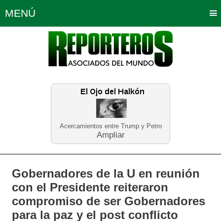
MENÚ
Portada
Política
Opinión
Bogotá
Internacionales
Planeta Tierra
Deportes
Económicas
Regiones
Judiciales
Tecnología
Salud
Turismo
Educación
Neira
Acercamientos entre Trump y Petro
Ampliar
Gobernadores de la U en reunión
con el Presidente reiteraron
compromiso de ser Gobernadores
para la paz y el post conflicto