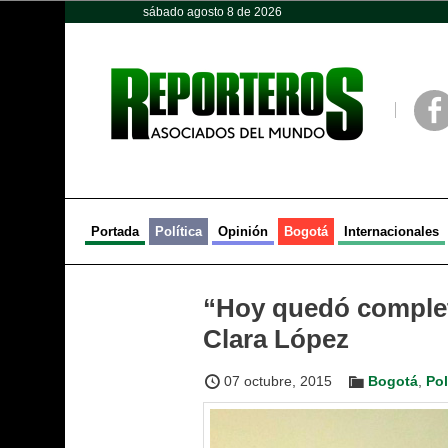
sábado agosto 8 de 2026
Opinión
Política
Deportes
Face
Portada
Política
Opinión
Bogotá
Internacionales
“Hoy quedó completa
Clara López
07 octubre, 2015
Bogotá
,
Pol