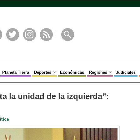
book
Twitter
Instagram
RSS
Buscar
Planeta Tierra
Deportes
Económicas
Regiones
Judiciales
 la unidad de la izquierda”:
ítica