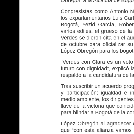
Obregón a la Alcaldía de Bogo
Congresistas como Antonio Nav
los exparlamentarios Luis Car
Bogotá, Yezid García, Robe
varios ediles, el grueso de la
Verdes se dieron cita en el au
de octubre para oficializar su
López Obregón para los bogot
“Verdes con Clara es un voto
futuro con dignidad”, explicó l
respaldo a la candidatura de l
Tras suscribir un acuerdo pro
y participación; igualdad e i
medio ambiente, los dirigentes
llave de la victoria que coinc
para blindar a Bogotá de la co
López Obregón al agradecer e
que “con esta alianza vamos a 