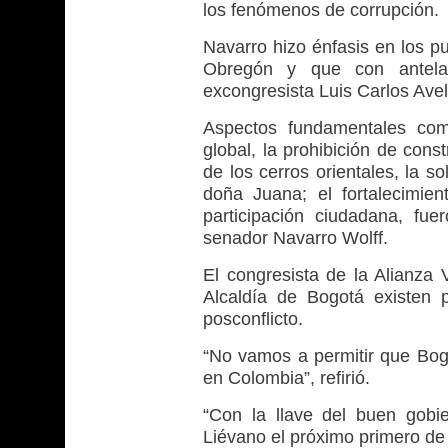
los fenómenos de corrupción.
Navarro hizo énfasis en los p
Obregón y que con antelaci
excongresista Luis Carlos Ave
Aspectos fundamentales com
global, la prohibición de cons
de los cerros orientales, la s
doña Juana; el fortalecimie
participación ciudadana, fu
senador Navarro Wolff.
El congresista de la Alianz
Alcaldía de Bogotá existen 
posconflicto.
“No vamos a permitir que Bogo
en Colombia”, refirió.
“Con la llave del buen gobie
Liévano el próximo primero de 