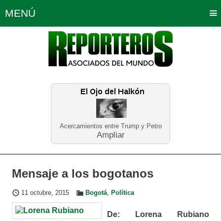
MENÚ
Portada
Política
Opinión
Bogotá
Internacionales
Planeta Tierra
Deportes
Económicas
Regiones
Judiciales
Tecnología
Salud
Turismo
Educación
Neira
Acercamientos entre Trump y Petro
Ampliar
Mensaje a los bogotanos
11 octubre, 2015
Bogotá
,
Política
De: Lorena Rubiano