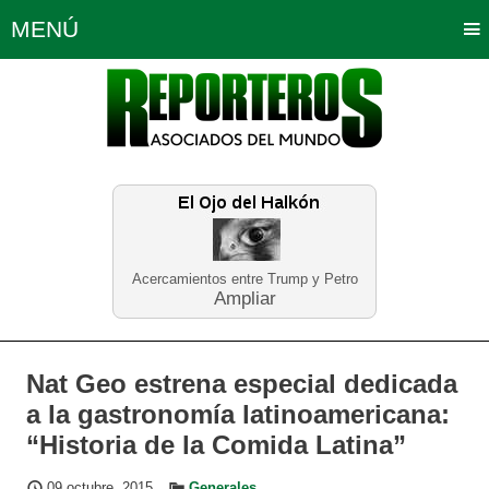
MENÚ
Portada
Política
Opinión
Bogotá
Internacionales
Planeta Tierra
Deportes
Económicas
Regiones
Judiciales
Tecnología
Salud
Turismo
Educación
Neira
Acercamientos entre Trump y Petro
Ampliar
Nat Geo estrena especial dedicada
a la gastronomía latinoamericana:
“Historia de la Comida Latina”
09 octubre, 2015
Generales