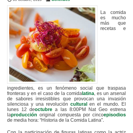
La comida
es mucho
más que
recetas e
ingredientes, es un fenómeno social que traspasa
fronteras y en el caso de la comida
latina
, es un arsenal
de sabores irresistibles que provocan una invasión
silenciosa y una revolución
cultural
en el mundo. El
lunes 12 de
octubre
a las 8:00PM Nat Geo estrena
la
producción
original compuesta por cinco
episodios
de media hora: “Historia de la Comida Latina”.
Con la participación de figuras latinas como la actriz