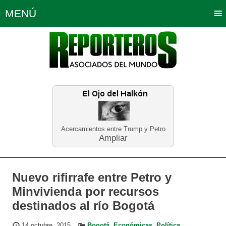
MENÚ
Portada
Política
Opinión
Bogotá
Internacionales
Planeta Tierra
Deportes
Económicas
Regiones
Judiciales
Tecnología
Salud
Turismo
Educación
Neira
Acercamientos entre Trump y Petro
Ampliar
Nuevo rifirrafe entre Petro y
Minvivienda por recursos
destinados al río Bogotá
14 octubre, 2015
Bogotá
,
Económicas
,
Política