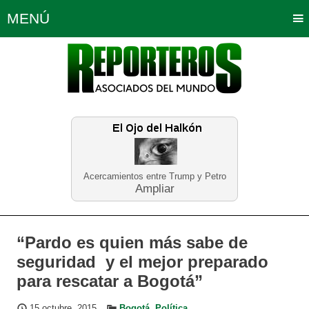
MENÚ
Portada
Política
Opinión
Bogotá
Internacionales
Planeta Tierra
Deportes
Económicas
Regiones
Judiciales
Tecnología
Salud
Turismo
Educación
Neira
Acercamientos entre Trump y Petro
Ampliar
“Pardo es quien más sabe de
seguridad y el mejor preparado
para rescatar a Bogotá”
15 octubre, 2015
Bogotá
,
Política