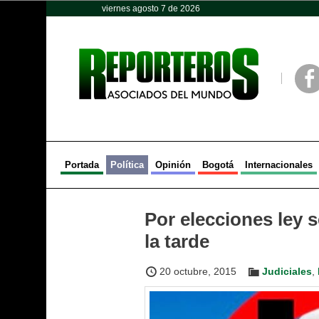
viernes agosto 7 de 2026
Opinión
Política
Deportes
Face
Portada
Política
Opinión
Bogotá
Internacionales
Por elecciones ley s
la tarde
20 octubre, 2015
Judiciales
,