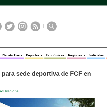
book
Twitter
Instagram
RSS
Buscar
Planeta Tierra
Deportes
Económicas
Regiones
Judiciales
 para sede deportiva de FCF en
bol Nacional