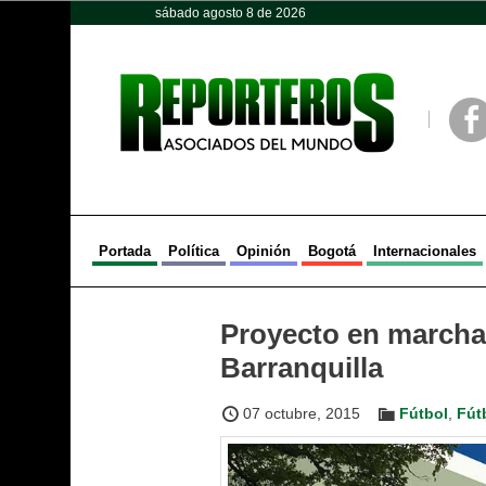
sábado agosto 8 de 2026
Opinión
Política
Deportes
Face
Portada
Política
Opinión
Bogotá
Internacionales
Proyecto en marcha
Barranquilla
07 octubre, 2015
Fútbol
,
Fút