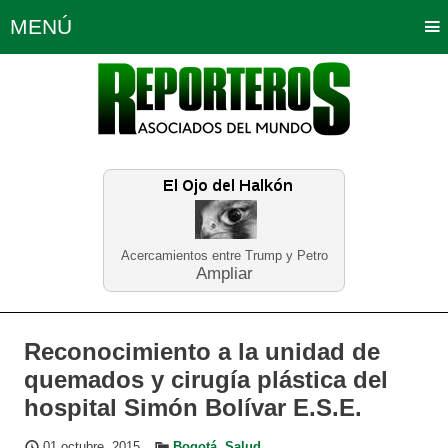
MENÚ
Portada
Política
Opinión
Bogotá
Internacionales
Planeta Tierra
Deportes
Económicas
Regiones
Judiciales
Tecnología
Salud
Turismo
Educación
Neira
Acercamientos entre Trump y Petro
Ampliar
Reconocimiento a la unidad de
quemados y cirugía plástica del
hospital Simón Bolívar E.S.E.
01 octubre, 2015
Bogotá
,
Salud