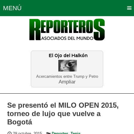
MENÚ
Portada
Política
Opinión
Bogotá
Internacionales
Planeta Tierra
Deportes
Económicas
Regiones
Judiciales
Tecnología
Salud
Turismo
Educación
Neira
Acercamientos entre Trump y Petro
Ampliar
Se presentó el MILO OPEN 2015,
torneo de lujo que vuelve a
Bogotá
29 octubre, 2015
Deportes
,
Tenis