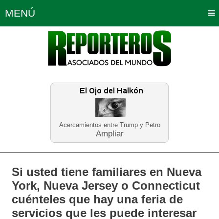
MENÚ
Portada
Política
Opinión
Bogotá
Internacionales
Planeta Tierra
Deportes
Económicas
Regiones
Judiciales
Tecnología
Salud
Turismo
Educación
Neira
Acercamientos entre Trump y Petro
Ampliar
Si usted tiene familiares en Nueva
York, Nueva Jersey o Connecticut
cuénteles que hay una feria de
servicios que les puede interesar