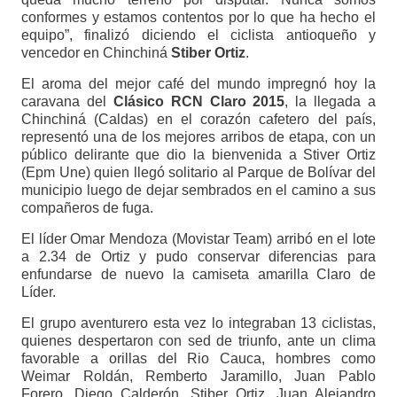
conformes y estamos contentos por lo que ha hecho el
equipo”, finalizó diciendo el ciclista antioqueño y
vencedor en Chinchiná
Stiber Ortiz
.
El aroma del mejor café del mundo impregnó hoy la
caravana del
Clásico RCN Claro 2015
, la llegada a
Chinchiná (Caldas) en el corazón cafetero del país,
representó una de los mejores arribos de etapa, con un
público delirante que dio la bienvenida a Stiver Ortiz
(Epm Une) quien llegó solitario al Parque de Bolívar del
municipio luego de dejar sembrados en el camino a sus
compañeros de fuga.
El líder Omar Mendoza (Movistar Team) arribó en el lote
a 2.34 de Ortiz y pudo conservar diferencias para
enfundarse de nuevo la camiseta amarilla Claro de
Líder.
El grupo aventurero esta vez lo integraban 13 ciclistas,
quienes despertaron con sed de triunfo, ante un clima
favorable a orillas del Rio Cauca, hombres como
Weimar Roldán, Remberto Jaramillo, Juan Pablo
Forero, Diego Calderón, Stiber Ortiz, Juan Alejandro