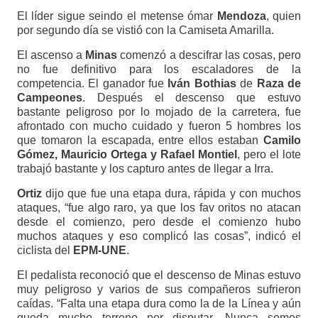
El líder sigue seindo el metense ómar
Mendoza
, quien
por segundo día se vistió con la Camiseta Amarilla.
El ascenso a
Minas
comenzó a descifrar las cosas, pero
no fue definitivo para los escaladores de la
competencia. El ganador fue
Iván Bothias
de
Raza de
Campeones
. Después el descenso que estuvo
bastante peligroso por lo mojado de la carretera, fue
afrontado con mucho cuidado y fueron 5 hombres los
que tomaron la escapada, entre ellos estaban
Camilo
Gómez, Mauricio Ortega y Rafael Montiel
, pero el lote
trabajó bastante y los capturo antes de llegar a Irra.
Ortiz
dijo que fue una etapa dura, rápida y con muchos
ataques, “fue algo raro, ya que los fav oritos no atacan
desde el comienzo, pero desde el comienzo hubo
muchos ataques y eso complicó las cosas”, indicó el
ciclista del
EPM-UNE
.
El pedalista reconoció que el descenso de Minas estuvo
muy peligroso y varios de sus compañeros sufrieron
caídas. “Falta una etapa dura como la de la Línea y aún
queda mucho terreno por disputar. Nunca somos