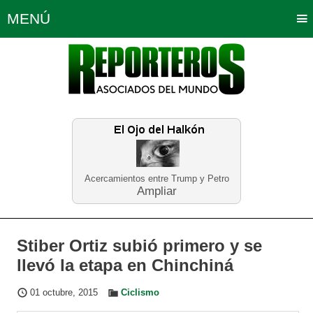
MENÚ
Portada
Política
Opinión
Bogotá
Internacionales
Planeta Tierra
Deportes
Económicas
Regiones
Judiciales
Tecnología
Salud
Turismo
Educación
Neira
Acercamientos entre Trump y Petro
Ampliar
Stiber Ortiz subió primero y se
llevó la etapa en Chinchiná
01 octubre, 2015
Ciclismo