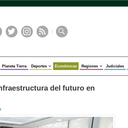
book
Twitter
Instagram
RSS
Buscar
Planeta Tierra
Deportes
Económicas
Regiones
Judiciales
nfraestructura del futuro en
s