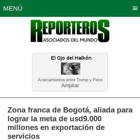
MENÚ
Portada
Política
Opinión
Bogotá
Internacionales
Planeta Tierra
Deportes
Económicas
Regiones
Judiciales
Tecnología
Salud
Turismo
Educación
Neira
Acercamientos entre Trump y Petro
Ampliar
Zona franca de Bogotá, aliada para
lograr la meta de usd9.000
millones en exportación de
servicios