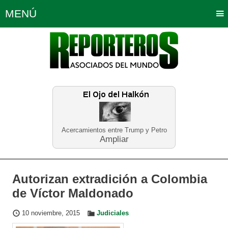
MENÚ
Portada
Política
Opinión
Bogotá
Internacionales
Planeta Tierra
Deportes
Económicas
Regiones
Judiciales
Tecnología
Salud
Turismo
Educación
Neira
Acercamientos entre Trump y Petro
Ampliar
Autorizan extradición a Colombia
de Víctor Maldonado
10 noviembre, 2015
Judiciales