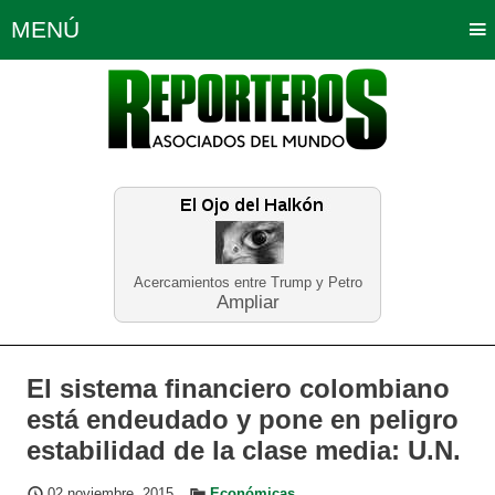
MENÚ
Portada
Política
Opinión
Bogotá
Internacionales
Planeta Tierra
Deportes
Económicas
Regiones
Judiciales
Tecnología
Salud
Turismo
Educación
Neira
Acercamientos entre Trump y Petro
Ampliar
El sistema financiero colombiano
está endeudado y pone en peligro
estabilidad de la clase media: U.N.
02 noviembre, 2015
Económicas