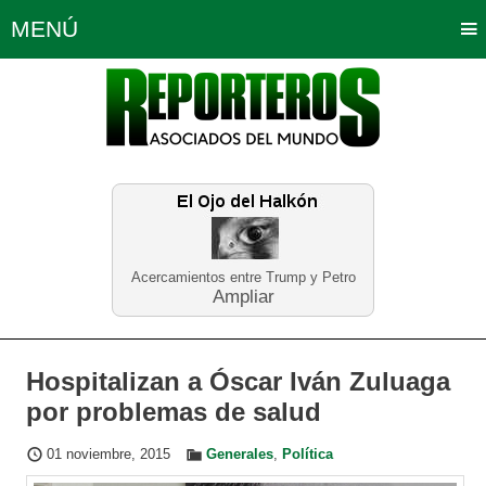
MENÚ
Portada
Política
Opinión
Bogotá
Internacionales
Planeta Tierra
Deportes
Económicas
Regiones
Judiciales
Tecnología
Salud
Turismo
Educación
Neira
Acercamientos entre Trump y Petro
Ampliar
Hospitalizan a Óscar Iván Zuluaga
por problemas de salud
01 noviembre, 2015
Generales
,
Política