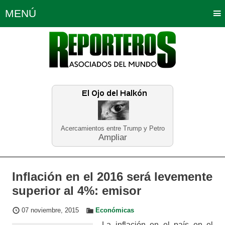
MENÚ
Portada
Política
Opinión
Bogotá
Internacionales
Planeta Tierra
Deportes
Económicas
Regiones
Judiciales
Tecnología
Salud
Turismo
Educación
Neira
Acercamientos entre Trump y Petro
Ampliar
Inflación en el 2016 será levemente
superior al 4%: emisor
07 noviembre, 2015
Económicas
La inflación en el país en el